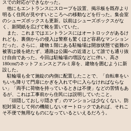
スでの対応ができなかった。
他にもエントランスにスロープを設置、掲示板を既存より
明るく住民が見やすいところへの移動などを行った。集会室
のシューズボックスも更新。以前はシューズボックスがな
く、新聞紙を広げて靴を置いていた。
また、これまではエントランスにはオートロックがあるけ
れども、裏側からの侵入は警察も驚くほど容易なマンション
だった。さらに、建物１階にある駐輪場は開放状態で盗難の
被害は後を絶たず、通路は公園への近道として誰でも通り抜
け自由であった。今回は駐輪場の増設などに伴い、高さ
180cmのネットフェンスとアルミ扉を、建物を囲むように新
設した。
駐輪場も全て施錠の内側に配置したことで、「自転車をい
ちいち降りて門扉にかぎを入れて中に入らなければならな
い」「両手に荷物を持っているときは不便」などの苦情もあ
るが、これは工事前から住民には説明していたこと。
「頭隠しておしり隠さず」のマンションは少なくない。防
犯対策として何の機能しないオートロックであれば、それこ
そ不便で無用なものになっているといえるだろう。