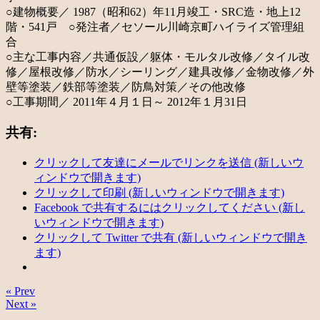
○建物概要／ 1987（昭和62）年11月竣工・SRC造・地上12
階・541戸 ○発注者／セソール川崎京町ハイライズ管理組
合
○主な工事内容／共通仮設／躯体・モルタル改修／タイル改
修／屋根改修／防水／シーリング／建具改修／金物改修／外
壁等塗装／鉄部等塗装／防鳥対策／その他改修
○工事期間／ 2011年４月１日～ 2012年１月31日
共有:
クリックして友達にメールでリンクを送信 (新しいウ
ィンドウで開きます)
クリックして印刷 (新しいウィンドウで開きます)
Facebook で共有するにはクリックしてください (新し
いウィンドウで開きます)
クリックして Twitter で共有 (新しいウィンドウで開き
ます)
« Prev
Next »