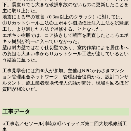
下。震度６でも大きな破損事故のないものに更新したことを
主に取り上げた。
地震による壁の被害（0.3㎜以上のクラック）に対しては、
①Ｕカットシール工法②エポキシ樹脂低圧注入工法を試験施
工し、より適した方法で補修することとなった。
エポキシ樹脂では、コア抜きして断面を調査したところエポ
キシ樹脂が均一に入っていなかった。
壁は耐力壁ではなく仕切壁であり、室内作業による居住者へ
の負担も大きい事からＵカットシール工法が適しているとい
う結論に至った。
工事見学会には約30人が参加。主催はNPOかわさきマンシ
ョン管理組合ネットワーク。管理組合役員から、設計コンサ
ルタント、施工業者現場代理人の話が聞け、現場を回るほど
質問が相次いだ。
工事データ
○工事名／セソール川崎京町ハイライズ第二回大規模修繕工
事