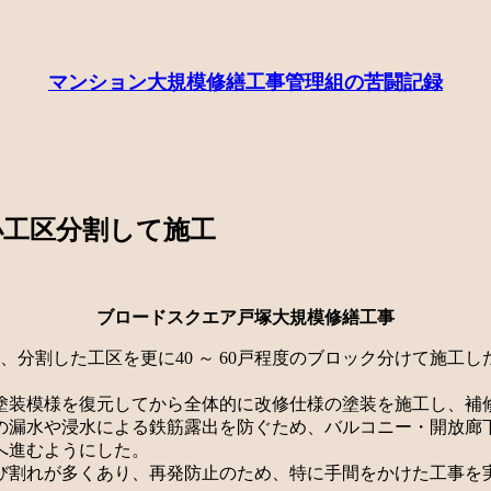
マンション大規模修繕工事管理組の苦闘記録
小工区分割して施工
ブロードスクエア戸塚大規模修繕工事
、分割した工区を更に40 ～ 60戸程度のブロック分けて施
塗装模様を復元してから全体的に改修仕様の塗装を施工し、補
漏水や浸水による鉄筋露出を防ぐため、バルコニー・開放廊
へ進むようにした。
び割れが多くあり、再発防止のため、特に手間をかけた工事を