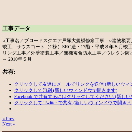
工事データ
○工事名／ブロードスクエア戸塚大規模修繕工事 ○建物概要／イ
竣工、サウスコート（C棟）SRC造・13階・平成８年８月
リング工事／外壁塗装工事／無機複合防水工事／ウレタン防水
～ 2010年５月
共有:
クリックして友達にメールでリンクを送信 (新しいウィ
クリックして印刷 (新しいウィンドウで開きます)
Facebook で共有するにはクリックしてください (新し
クリックして Twitter で共有 (新しいウィンドウで開きま
« Prev
Next »