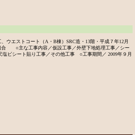
、ウエストコート（A・B棟）SRC造・13階・平成７年12月
管理組合 ○主な工事内容／仮設工事／外壁下地処理工事／シー
ビシート貼り工事／その他工事 ○工事期間／ 2009年９月