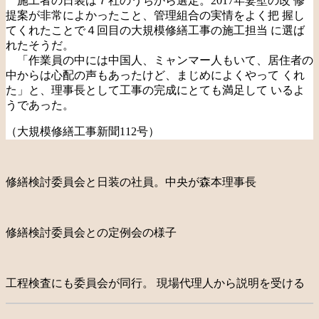
施工者の日装は７社のうちから選定。2017年妻壁の改 修
提案が非常によかったこと、管理組合の実情をよく把 握し
てくれたことで４回目の大規模修繕工事の施工担当 に選ば
れたそうだ。
「作業員の中には中国人、ミャンマー人もいて、居住者の
中からは心配の声もあったけど、まじめによくやって くれ
た」と、理事長として工事の完成にとても満足して いるよ
うであった。
（大規模修繕工事新聞112号）
修繕検討委員会と日装の社員。中央が森本理事長
修繕検討委員会との定例会の様子
工程検査にも委員会が同行。 現場代理人から説明を受ける