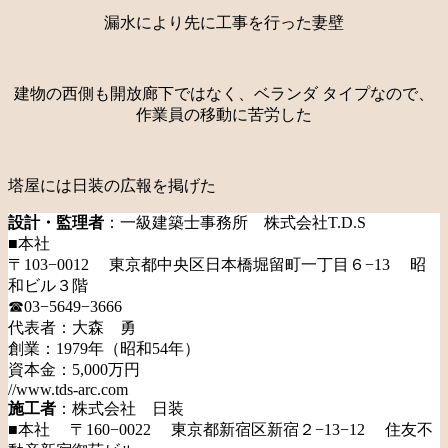
漏水により先に工事を行った妻壁
建物の西側も開放廊下ではなく、ベランダ タイプなので、
作業員の移動に苦労した
塔屋には日装の広報を掲げた
設計・監理者
：一級建築士事務所 株式会社T.D.S
■本社
〒103−0012 東京都中央区日本橋堀留町一丁目６−13 昭
和ビル３階
☎03−5649−3666
代表者：大森 勇
創業：1979年（昭和54年）
資本金：5,000万円
//www.tds-arc.com
施工者
：株式会社 日装
■本社 〒160−0022 東京都新宿区新宿２−13−12 住友不