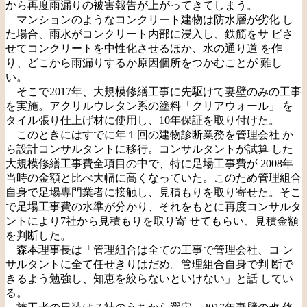
から再度雨漏りの被害報告が上がってきてしまう。
マンションのようなコンクリート建物は防水層が劣化 し
た場合、雨水がコンクリート内部に浸入し、鉄筋をサ ビさ
せてコンクリートを中性化させるほか、水の通り道 を作
り、どこから雨漏りするか原因個所をつかむことが 難し
い。
そこで2017年、大規模修繕工事に先駆けて妻壁のみの工事
を実施。アクリルウレタン系の塗料「クリアウォール」 を
タイル張り仕上げ材に使用し、10年保証を取り付けた。
このときにはすでに年１回の建物診断業務を管理会社 か
ら設計コンサルタントに移行。コンサルタントが試算 した
大規模修繕工事費全項目の中で、特に足場工事費が 2008年
当時の金額と比べ大幅に高くなっていた。このため管理組合
自身で足場専門業者に接触し、見積もりを取り寄せた。そこ
で足場工事費の水準が分かり、それをもとに再度コンサルタ
ントにより7社から見積もりを取り寄 せてもらい、見積金額
を判断した。
森本理事長は「管理組合は全ての工事で管理会社、コ ン
サルタントに全て任せきりはだめ。管理組合自身で判 断で
きるよう勉強し、知恵を絞らないといけない」と話 してい
る。