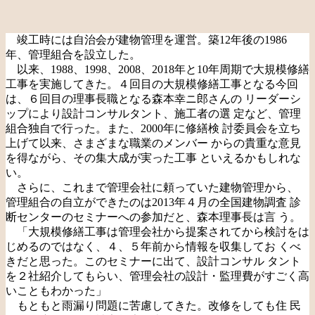
竣工時には自治会が建物管理を運営。築12年後の1986
年、管理組合を設立した。
以来、1988、1998、2008、2018年と10年周期で大規模修繕
工事を実施してきた。４回目の大規模修繕工事となる今回
は、６回目の理事長職となる森本幸ニ郎さんの リーダーシ
ップにより設計コンサルタント、施工者の選 定など、管理
組合独自で行った。また、2000年に修繕検 討委員会を立ち
上げて以来、さまざまな職業のメンバー からの貴重な意見
を得ながら、その集大成が実った工事 といえるかもしれな
い。
さらに、これまで管理会社に頼っていた建物管理から、
管理組合の自立ができたのは2013年４月の全国建物調査 診
断センターのセミナーへの参加だと、森本理事長は言 う。
「大規模修繕工事は管理会社から提案されてから検討をは
じめるのではなく、４、５年前から情報を収集してお くべ
きだと思った。このセミナーに出て、設計コンサル タント
を２社紹介してもらい、管理会社の設計・監理費がすごく高
いこともわかった」
もともと雨漏り問題に苦慮してきた。改修をしても住 民