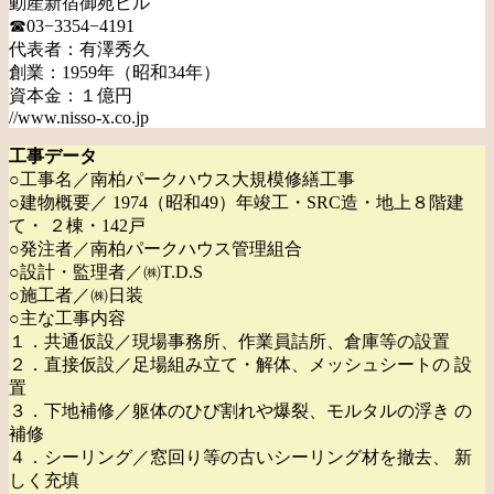
動産新宿御苑ビル
☎03−3354−4191
代表者：有澤秀久
創業：1959年（昭和34年）
資本金：１億円
//www.nisso-x.co.jp
工事データ
○工事名／南柏パークハウス大規模修繕工事
○建物概要／ 1974（昭和49）年竣工・SRC造・地上８階建
て・ ２棟・142戸
○発注者／南柏パークハウス管理組合
○設計・監理者／㈱T.D.S
○施工者／㈱日装
○主な工事内容
１．共通仮設／現場事務所、作業員詰所、倉庫等の設置
２．直接仮設／足場組み立て・解体、メッシュシートの 設
置
３．下地補修／躯体のひび割れや爆裂、モルタルの浮き の
補修
４．シーリング／窓回り等の古いシーリング材を撤去、 新
しく充填